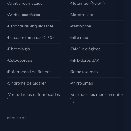
Artritis reumatoide
Metamizol (Nolotil)
Artritis psoriásica
Metotrexato
Espondilitis anquilosante
Azatioprina
Lupus eritematoso (LES)
Infliximab
Fibromialgia
FAME biológicos
Osteoporosis
Inhibidores JAK
Enfermedad de Behçet
Romosozumab
Síndrome de Sjögren
Anifrolumab
Ver todas las enfermedades
Ver todos los medicamentos
→
→
RECURSOS