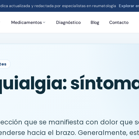
dica actualizada y redactada por especialistas en reumatología
Explorar 
Medicamentos
Diagnóstico
Blog
Contacto
tes
uialgia: síntoma
fección que se manifiesta con dolor que s
tenderse hacia el brazo. Generalmente, es