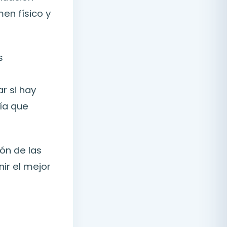
men físico y
s
r si hay
lía que
ón de las
nir el mejor