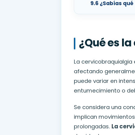
9.6
¿Sabías qué e
¿Qué es la
La cervicobraquialgia 
afectando generalment
puede variar en inten
entumecimiento o debi
Se considera una con
implican movimientos 
prolongadas.
La cerv