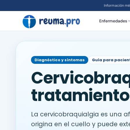
Información mé
Enfermedades
Diagnóstico y síntomas
Guía para pacien
Cervicobraq
tratamiento
La cervicobraquialgia es una a
origina en el cuello y puede ex