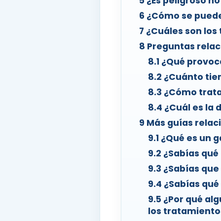
5
¿Es peligroso no
6
¿Cómo se puede 
7
¿Cuáles son los 
8
Preguntas relac
8.1
¿Qué provoca
8.2
¿Cuánto tie
8.3
¿Cómo tratar
8.4
¿Cuál es la 
9
Más guías relac
9.1
¿Qué es un g
9.2
¿Sabías qué 
9.3
¿Sabías que 
9.4
¿Sabías qué 
9.5
¿Por qué alg
los tratamiento