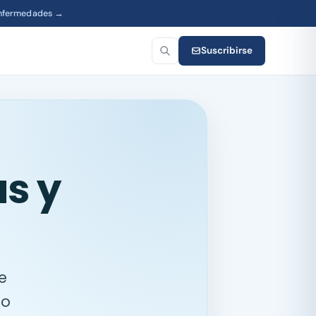
enfermedades →
Suscribirse
s y
e
to