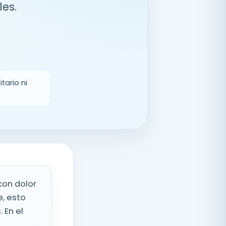
les.
tario ni
con dolor
e, esto
 En el