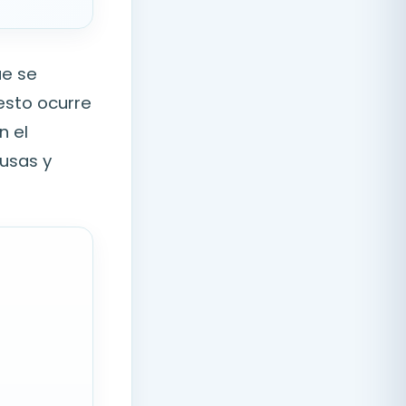
ue se
esto ocurre
n el
ausas y