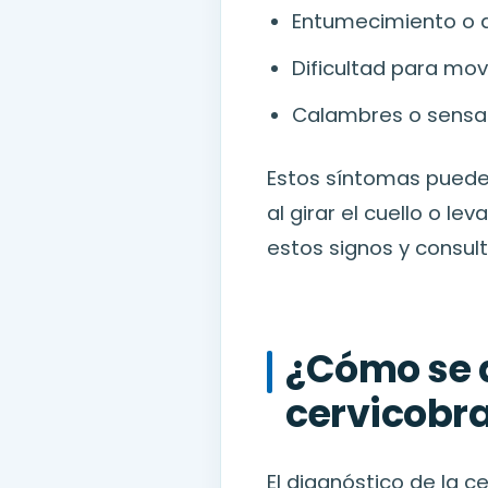
Entumecimiento o d
Dificultad para move
Calambres o sensac
Estos síntomas puede
al girar el cuello o l
estos signos y consul
¿Cómo se 
cervicobr
El diagnóstico de la 