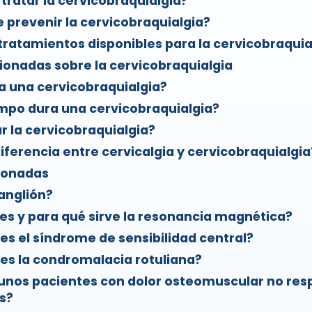
 tratar la cervicobraquialgia?
prevenir la cervicobraquialgia?
tratamientos disponibles para la cervicobraquia
ionadas sobre la cervicobraquialgia
 una cervicobraquialgia?
mpo dura una cervicobraquialgia?
 la cervicobraquialgia?
diferencia entre cervicalgia y cervicobraquialgia
ionadas
anglión?
es y para qué sirve la resonancia magnética?
es el síndrome de sensibilidad central?
es la condromalacia rotuliana?
unos pacientes con dolor osteomuscular no re
s?