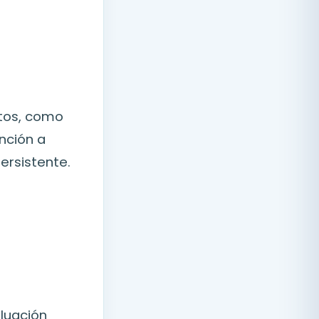
tos, como
ención a
ersistente.
aluación