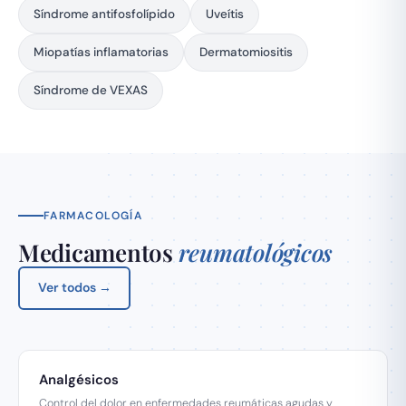
Síndrome antifosfolípido
Uveítis
Miopatías inflamatorias
Dermatomiositis
Síndrome de VEXAS
FARMACOLOGÍA
Medicamentos
reumatológicos
Ver todos →
Analgésicos
Control del dolor en enfermedades reumáticas agudas y