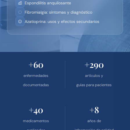
Espondilitis anquilosante
Fibromialgia: síntomas y diagnóstico
Azatioprina: usos y efectos secundarios
+60
+290
enfermedades
artículos y
documentadas
guías para pacientes
+40
+8
medicamentos
años de