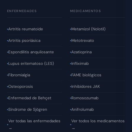
ENFERMEDADES
MEDICAMENTOS
Artritis reumatoide
Metamizol (Nolotil)
Artritis psoriásica
Metotrexato
Espondilitis anquilosante
Azatioprina
Lupus eritematoso (LES)
Infliximab
Fibromialgia
FAME biológicos
Osteoporosis
Inhibidores JAK
Enfermedad de Behçet
Romosozumab
Síndrome de Sjögren
Anifrolumab
Ver todas las enfermedades
Ver todos los medicamentos
→
→