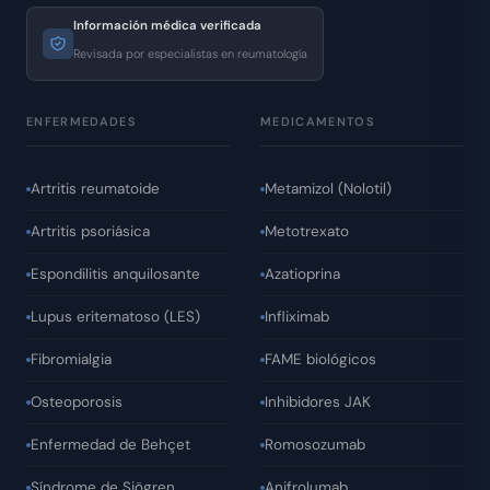
Información médica verificada
Revisada por especialistas en reumatología
ENFERMEDADES
MEDICAMENTOS
Artritis reumatoide
Metamizol (Nolotil)
Artritis psoriásica
Metotrexato
Espondilitis anquilosante
Azatioprina
Lupus eritematoso (LES)
Infliximab
Fibromialgia
FAME biológicos
Osteoporosis
Inhibidores JAK
Enfermedad de Behçet
Romosozumab
Síndrome de Sjögren
Anifrolumab