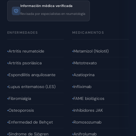
Información médica verificada
Revisada por especialistas en reumatología
ENFERMEDADES
MEDICAMENTOS
Artritis reumatoide
Metamizol (Nolotil)
Artritis psoriásica
Metotrexato
Espondilitis anquilosante
Azatioprina
Lupus eritematoso (LES)
Infliximab
Fibromialgia
FAME biológicos
Osteoporosis
Inhibidores JAK
Enfermedad de Behçet
Romosozumab
Síndrome de Sjögren
Anifrolumab