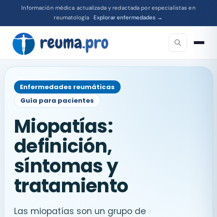
Información médica actualizada y redactada por especialistas en
reumatología
Explorar enfermedades →
Enfermedades reumáticas
Guía para pacientes
Miopatías:
definición,
síntomas y
tratamiento
Las miopatías son un grupo de