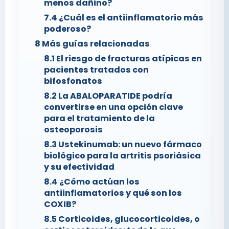
menos dañino?
7.4
¿Cuál es el antiinflamatorio más
poderoso?
8
Más guías relacionadas
8.1
El riesgo de fracturas atípicas en
pacientes tratados con
bifosfonatos
8.2
La ABALOPARATIDE podría
convertirse en una opción clave
para el tratamiento de la
osteoporosis
8.3
Ustekinumab: un nuevo fármaco
biológico para la artritis psoriásica
y su efectividad
8.4
¿Cómo actúan los
antiinflamatorios y qué son los
COXIB?
8.5
Corticoides, glucocorticoides, o