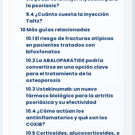
la psoriasis?
9.4
¿Cuánto cuesta la inyección
Taltz?
10
Más guías relacionadas
10.1
El riesgo de fracturas atípicas
en pacientes tratados con
bifosfonatos
10.2
La ABALOPARATIDE podría
convertirse en una opción clave
para el tratamiento de la
osteoporosis
10.3
Ustekinumab: un nuevo
fármaco biológico para la artritis
psoriásica y su efectividad
10.4
¿Cómo actúan los
antiinflamatorios y qué son los
COXIB?
10.5
Corticoides, glucocorticoides, o