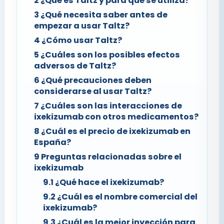
2
¿Qué es Taltz y para qué se utiliza?
3
¿Qué necesita saber antes de
empezar a usar Taltz?
4
¿Cómo usar Taltz?
5
¿Cuáles son los posibles efectos
adversos de Taltz?
6
¿Qué precauciones deben
considerarse al usar Taltz?
7
¿Cuáles son las interacciones de
ixekizumab con otros medicamentos?
8
¿Cuál es el precio de ixekizumab en
España?
9
Preguntas relacionadas sobre el
ixekizumab
9.1
¿Qué hace el ixekizumab?
9.2
¿Cuál es el nombre comercial del
ixekizumab?
9.3
¿Cuál es la mejor inyección para